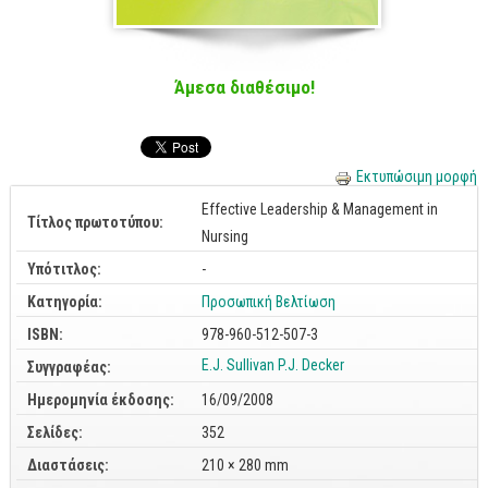
Cobol - Assembly - Fortran
Βάσεις Δεδομένων
SQL
Άμεσα διαθέσιμο!
MySQL
Oracle - SQL
Εκτυπώσιμη μορφή
Δίκτυα
Effective Leadership & Management in
Τίτλος πρωτοτύπου:
Ασφάλεια
Nursing
Hardware
Υπότιτλος:
-
Γραφικά
Κατηγορία:
Προσωπική Βελτίωση
ISBN:
978-960-512-507-3
Photoshop
E.J. Sullivan
P.J. Decker
Συγγραφέας:
After Effects
Ημερομηνία έκδοσης:
16/09/2008
Acrobat
Σελίδες:
352
Illustrator
Διαστάσεις:
210 × 280 mm
Σχεδιαστικά