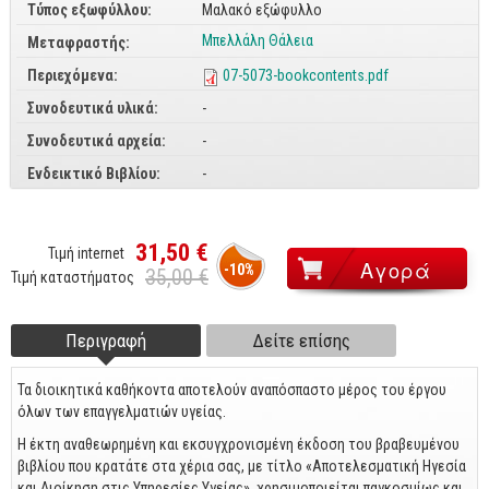
Τύπος εξωφύλλου:
Μαλακό εξώφυλλο
CorelDraw
Μπελλάλη Θάλεια
Μεταφραστής:
3ds max
Περιεχόμενα:
07-5073-bookcontents.pdf
Maya
Συνοδευτικά υλικά:
-
AutoCAD
Συνοδευτικά αρχεία:
-
Ενδεικτικό Βιβλίου:
-
Πολυμέσα - DTP
Πολυμέσα
31,50 €
DTP
Τιμή internet
-10%
35,00 €
Τιμή καταστήματος
Internet
Web Design
Περιγραφή
(ενεργή
Δείτε επίσης
Footer tabs
καρτέλα)
Προγραμματισμός
Τα διοικητικά καθήκοντα αποτελούν αναπόσπαστο μέρος του έργου
Γενικά
όλων των επαγγελματιών υγείας.
Η έκτη αναθεωρημένη και εκσυγχρονισμένη έκδοση του βραβευμένου
Γενικά Θέματα
βιβλίου που κρατάτε στα χέρια σας, με τίτλο «Αποτελεσματική Ηγεσία
και Διοίκηση στις Υπηρεσίες Υγείας», χρησιμοποιείται παγκοσμίως και