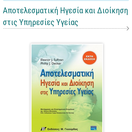
Γενικά
Αποτελεσματική Ηγεσία και Διοίκηση
Microsoft Office
στις Υπηρεσίες Υγείας
Office
Word
Excel
Πρόσβαση
Outlook
Προγραμματισμός
Java
Delphi - Pascal
Visual Basic
C - C#
C++, Visual C++