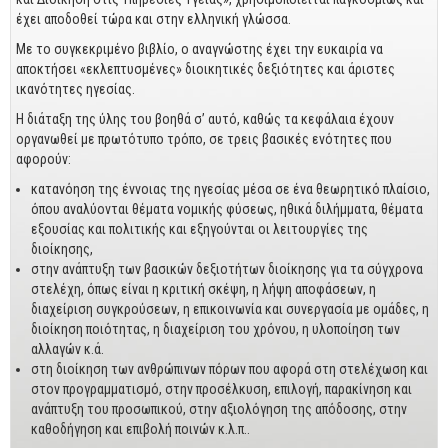
Business
έχει αποδοθεί τώρα και στην ελληνική γλώσσα.
Προσωπική Βελτίωση
Με το συγκεκριμένο βιβλίο, ο αναγνώστης έχει την ευκαιρία να
αποκτήσει «εκλεπτυσμένες» διοικητικές δεξιότητες και άριστες
Οικονομικά
ικανότητες ηγεσίας.
Η διάταξη της ύλης του βοηθά σ’ αυτό, καθώς τα κεφάλαια έχουν
Τεχνικά
οργανωθεί με πρωτότυπο τρόπο, σε τρεις βασικές ενότητες που
αφορούν:
Πολιτικών Μηχανικών
κατανόηση της έννοιας της ηγεσίας μέσα σε ένα θεωρητικό πλαίσιο,
Αρχιτεκτόνων
όπου αναλύονται θέματα νομικής φύσεως, ηθικά διλήμματα, θέματα
Μηχανολόγων
εξουσίας και πολιτικής και εξηγούνται οι λειτουργίες της
διοίκησης,
Ιστορικά
στην ανάπτυξη των βασικών δεξιοτήτων διοίκησης για τα σύγχρονα
στελέχη, όπως είναι η κριτική σκέψη, η λήψη αποφάσεων, η
Γεωπονικά
διαχείριση συγκρούσεων, η επικοινωνία και συνεργασία με ομάδες, η
διοίκηση ποιότητας, η διαχείριση του χρόνου, η υλοποίηση των
Προσφορές
αλλαγών κ.ά.
στη διοίκηση των ανθρώπινων πόρων που αφορά στη στελέχωση και
στον προγραμματισμό, στην προσέλκυση, επιλογή, παρακίνηση και
ανάπτυξη του προσωπικού, στην αξιολόγηση της απόδοσης, στην
καθοδήγηση και επιβολή ποινών κ.λ.π..