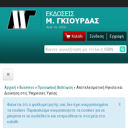
Καλάθι
Σύνδεση
Εγγραφή
Αναζήτηση
Πληροφορική
Αρχική
»
Business
»
Προσωπική Βελτίωση
» Αποτελεσματική Ηγεσία και
Είστε εδώ
Διοίκηση στις Υπηρεσίες Υγείας
Λειτουργικά
x
Φαίνεται ότι ο φυλλομετρητής σας δεν έχει ενεργοποιημένα
Windows
Μήνυμα προειδοποίησης
τα cookies. Παρακαλούμε ενεργοποιήστε τα cookies για να
Linux
μπορέσετε να συνδεθείτε και να προσθέσετε στοιχεία στο
καλάθι.
Unix