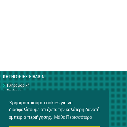
ΚΑΤΗΓΟΡΙΕΣ ΒΙΒΛΙΩΝ
Πληροφορική
Business
Τεχνικά
Γεωπονικά
Χρησιμοποιούμε cookies για να
Υπό Έκδοση
διασφαλίσουμε ότι έχετε την καλύτερη δυνατή
Η ΕΤΑΙΡΕΙΑ
εμπειρία περιήγησης.
Μάθε Περισσότερα
Επικοινωνία