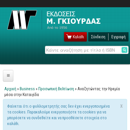
Καλάθι
Σύνδεση
Εγγραφή
Αναζήτηση
Πληροφορική
Αρχική
»
Business
»
Προσωπική Βελτίωση
» Αναζητώντας την Ηρεμία
Είστε εδώ
μέσα στην Καταιγίδα
Λειτουργικά
x
Φαίνεται ότι ο φυλλομετρητής σας δεν έχει ενεργοποιημένα
Windows
Μήνυμα προειδοποίησης
τα cookies. Παρακαλούμε ενεργοποιήστε τα cookies για να
Linux
μπορέσετε να συνδεθείτε και να προσθέσετε στοιχεία στο
καλάθι.
Unix