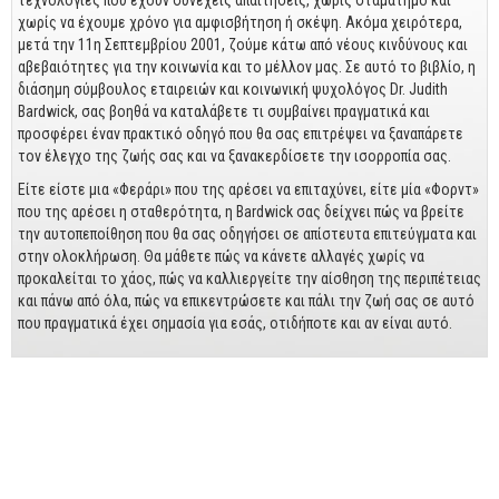
τεχνολογίες που έχουν συνεχείς απαιτήσεις, χωρίς σταματημό και
Business
χωρίς να έχουμε χρόνο για αμφισβήτηση ή σκέψη. Ακόμα χειρότερα,
μετά την 11η Σεπτεμβρίου 2001, ζούμε κάτω από νέους κινδύνους και
Προσωπική Βελτίωση
αβεβαιότητες για την κοινωνία και το μέλλον μας. Σε αυτό το βιβλίο, η
Οικονομικά
διάσημη σύμβουλος εταιρειών και κοινωνική ψυχολόγος Dr. Judith
Bardwick, σας βοηθά να καταλάβετε τι συμβαίνει πραγματικά και
προσφέρει έναν πρακτικό οδηγό που θα σας επιτρέψει να ξαναπάρετε
Τεχνικά
τον έλεγχο της ζωής σας και να ξανακερδίσετε την ισορροπία σας.
Πολιτικών Μηχανικών
Είτε είστε μια «Φεράρι» που της αρέσει να επιταχύνει, είτε μία «Φορντ»
που της αρέσει η σταθερότητα, η Bardwick σας δείχνει πώς να βρείτε
Αρχιτεκτόνων
την αυτοπεποίθηση που θα σας οδηγήσει σε απίστευτα επιτεύγματα και
Μηχανολόγων
στην ολοκλήρωση. Θα μάθετε πώς να κάνετε αλλαγές χωρίς να
προκαλείται το χάος, πώς να καλλιεργείτε την αίσθηση της περιπέτειας
Ιστορικά
και πάνω από όλα, πώς να επικεντρώσετε και πάλι την ζωή σας σε αυτό
που πραγματικά έχει σημασία για εσάς, οτιδήποτε και αν είναι αυτό.
Γεωπονικά
Προσφορές