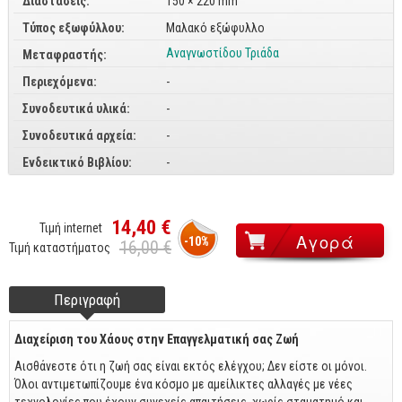
Διαστάσεις:
150 × 220 mm
CorelDraw
Τύπος εξωφύλλου:
Μαλακό εξώφυλλο
Αναγνωστίδου Τριάδα
3ds max
Μεταφραστής:
Περιεχόμενα:
Maya
-
Συνοδευτικά υλικά:
-
AutoCAD
Συνοδευτικά αρχεία:
-
Πολυμέσα - DTP
Ενδεικτικό Βιβλίου:
-
Πολυμέσα
DTP
14,40 €
Τιμή internet
-10%
Internet
16,00 €
Τιμή καταστήματος
Web Design
Περιγραφή
(ενεργή
Προγραμματισμός
Footer tabs
καρτέλα)
Γενικά
Διαχείριση του Χάους στην Επαγγελματική σας Ζωή
Αισθάνεστε ότι η ζωή σας είναι εκτός ελέγχου; Δεν είστε οι μόνοι.
Γενικά Θέματα
Όλοι αντιμετωπίζουμε ένα κόσμο με αμείλικτες αλλαγές με νέες