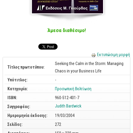
Cobol - Assembly - Fortran
Βάσεις Δεδομένων
SQL
Άμεσα διαθέσιμο!
MySQL
Oracle - SQL
Δίκτυα
Εκτυπώσιμη μορφή
Ασφάλεια
Seeking the Calm in the Storm: Managing
Τίτλος πρωτοτύπου:
Chaos in your Business Life
Hardware
Υπότιτλος:
-
Γραφικά
Κατηγορία:
Προσωπική Βελτίωση
Photoshop
ISBN:
960-512-401-7
After Effects
Judith Bardwick
Συγγραφέας:
Acrobat
Ημερομηνία έκδοσης:
19/03/2004
Illustrator
Σελίδες:
272
Σχεδιαστικά