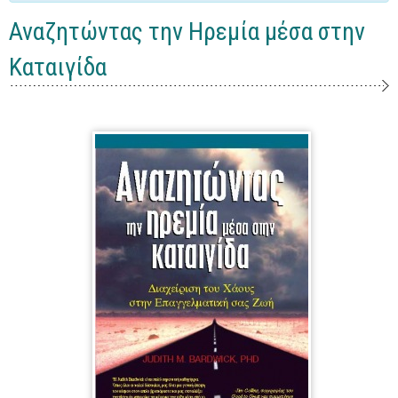
Γενικά
Αναζητώντας την Ηρεμία μέσα στην
Microsoft Office
Καταιγίδα
Office
Word
Excel
Πρόσβαση
Outlook
Προγραμματισμός
Java
Delphi - Pascal
Visual Basic
C - C#
C++, Visual C++