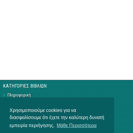
ΚΑΤΗΓΟΡΙΕΣ ΒΙΒΛΙΩΝ
Πληροφορική
Business
Τεχνικά
Χρησιμοποιούμε cookies για να
Γεωπονικά
διασφαλίσουμε ότι έχετε την καλύτερη δυνατή
Υπό Έκδοση
Η ΕΤΑΙΡΕΙΑ
εμπειρία περιήγησης.
Μάθε Περισσότερα