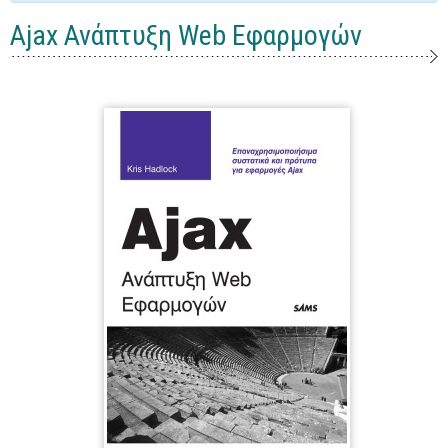
Γενικά
Ajax Ανάπτυξη Web Εφαρμογών
Microsoft Office
Office
Word
Excel
Πρόσβαση
Outlook
Προγραμματισμός
Java
Delphi - Pascal
Visual Basic
C - C#
C++, Visual C++