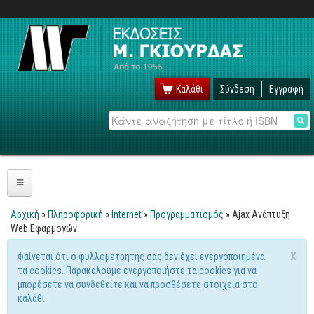
Καλάθι
Σύνδεση
Εγγραφή
Αναζήτηση
Πληροφορική
Αρχική
»
Πληροφορική
»
Internet
»
Προγραμματισμός
» Ajax Ανάπτυξη
Είστε εδώ
Web Εφαρμογών
Λειτουργικά
x
Φαίνεται ότι ο φυλλομετρητής σας δεν έχει ενεργοποιημένα
Windows
Μήνυμα προειδοποίησης
τα cookies. Παρακαλούμε ενεργοποιήστε τα cookies για να
Linux
μπορέσετε να συνδεθείτε και να προσθέσετε στοιχεία στο
καλάθι.
Unix