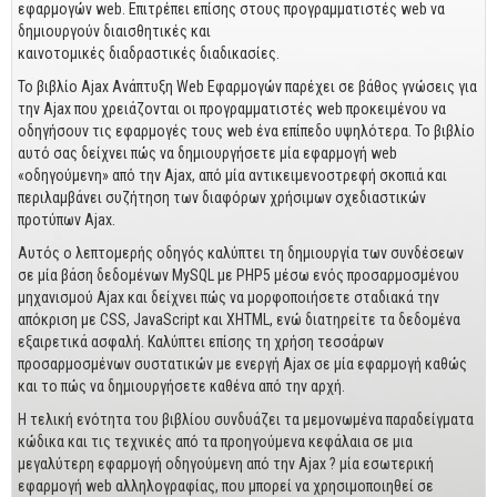
Business
εφαρμογών web. Επιτρέπει επίσης στους προγραμματιστές web να
δημιουργούν διαισθητικές και
Προσωπική Βελτίωση
καινοτομικές διαδραστικές διαδικασίες.
Οικονομικά
Το βιβλίο Ajax Ανάπτυξη Web Εφαρμογών παρέχει σε βάθος γνώσεις για
την Ajax που χρειάζονται οι προγραμματιστές web προκειμένου να
οδηγήσουν τις εφαρμογές τους web ένα επίπεδο υψηλότερα. Το βιβλίο
Τεχνικά
αυτό σας δείχνει πώς να δημιουργήσετε μία εφαρμογή web
«οδηγούμενη» από την Ajax, από μία αντικειμενοστρεφή σκοπιά και
Πολιτικών Μηχανικών
περιλαμβάνει συζήτηση των διαφόρων χρήσιμων σχεδιαστικών
Αρχιτεκτόνων
προτύπων Ajax.
Μηχανολόγων
Αυτός ο λεπτομερής οδηγός καλύπτει τη δημιουργία των συνδέσεων
σε μία βάση δεδομένων MySQL με PHP5 μέσω ενός προσαρμοσμένου
Ιστορικά
μηχανισμού Ajax και δείχνει πώς να μορφοποιήσετε σταδιακά την
απόκριση με CSS, JavaScript και XHTML, ενώ διατηρείτε τα δεδομένα
Γεωπονικά
εξαιρετικά ασφαλή. Καλύπτει επίσης τη χρήση τεσσάρων
προσαρμοσμένων συστατικών με ενεργή Ajax σε μία εφαρμογή καθώς
Προσφορές
και το πώς να δημιουργήσετε καθένα από την αρχή.
Η τελική ενότητα του βιβλίου συνδυάζει τα μεμονωμένα παραδείγματα
κώδικα και τις τεχνικές από τα προηγούμενα κεφάλαια σε μια
μεγαλύτερη εφαρμογή οδηγούμενη από την Ajax ? μία εσωτερική
εφαρμογή web αλληλογραφίας, που μπορεί να χρησιμοποιηθεί σε