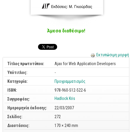
Cobol - Assembly - Fortran
Βάσεις Δεδομένων
SQL
Άμεσα διαθέσιμο!
MySQL
Oracle - SQL
Δίκτυα
Εκτυπώσιμη μορφή
Ασφάλεια
Τίτλος πρωτοτύπου:
Ajax for Web Application Developers
Hardware
Υπότιτλος:
-
Γραφικά
Κατηγορία:
Προγραμματισμός
ISBN:
978-960-512-522-6
Photoshop
Hadlock Kris
Συγγραφέας:
After Effects
Ημερομηνία έκδοσης:
22/03/2007
Acrobat
Σελίδες:
272
Illustrator
Διαστάσεις:
170 × 240 mm
Σχεδιαστικά