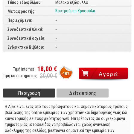
Τύπος εξωφύλλου:
Μαλακό εξώφυλλο
CorelDraw
Κουτρούμπα Χρυσούλα
Μεταφραστής:
3ds max
Περιεχόμενα:
-
Maya
Συνοδευτικά υλικά:
-
AutoCAD
Συνοδευτικά αρχεία:
-
Ενδεικτικό Βιβλίου:
-
Πολυμέσα - DTP
Πολυμέσα
18,00 €
DTP
Τιμή internet
-10%
20,00 €
Τιμή καταστήματος
Internet
Web Design
Περιγραφή
(ενεργή
Δείτε επίσης
Footer tabs
καρτέλα)
Προγραμματισμός
Η Ajax είναι ένας από τους πρόσφατους και σημαντικότερους τρόπους
Γενικά
βελτίωσης της online εμπειρίας των χρηστών και δημιουργίας νέας και
καινοτομικής λειτουργικότητας web. Επιτρέποντας σε συγκεκριμένα
Γενικά Θέματα
τμήματα μιας ιστοσελίδας να προβάλλονται χωρίς ανανέωση
ολόκληρης της σελίδας, βελτιώνει σημαντικά την εμπειρία των