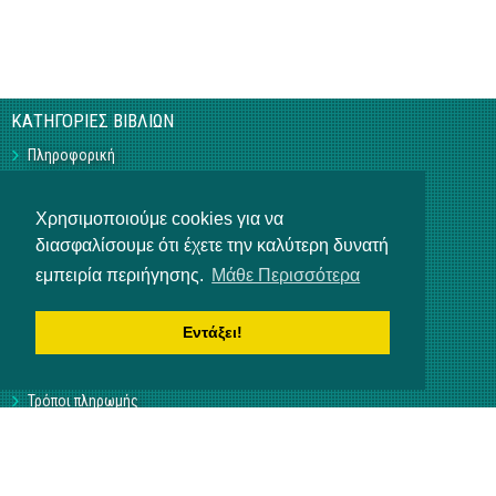
ΚΑΤΗΓΟΡΙΕΣ ΒΙΒΛΙΩΝ
Πληροφορική
Business
Τεχνικά
Χρησιμοποιούμε cookies για να
Γεωπονικά
Υπό Έκδοση
διασφαλίσουμε ότι έχετε την καλύτερη δυνατή
Η ΕΤΑΙΡΕΙΑ
εμπειρία περιήγησης.
Μάθε Περισσότερα
Επικοινωνία
Σχετικά με εμάς
Εντάξει!
Αρ. Γ.Ε.ΜΗ 3840901000
ΒΟΗΘΕΙΑ
Τρόποι πληρωμής
Τρόποι παραγγελίας
Αποστολή προϊόντων
NEWSLETTER