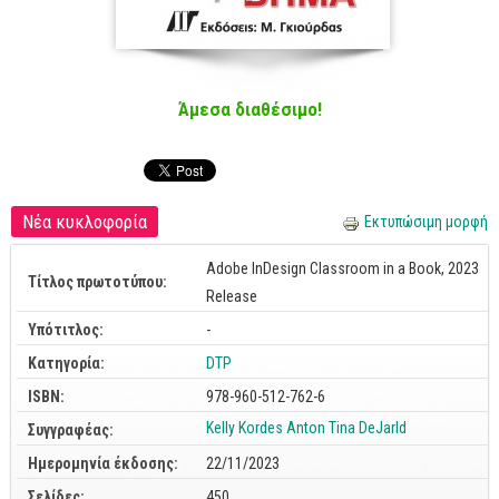
Cobol - Assembly - Fortran
Βάσεις Δεδομένων
SQL
Άμεσα διαθέσιμο!
MySQL
Oracle - SQL
Δίκτυα
Νέα κυκλοφορία
Εκτυπώσιμη μορφή
Ασφάλεια
Adobe InDesign Classroom in a Book, 2023
Hardware
Τίτλος πρωτοτύπου:
Release
Γραφικά
Υπότιτλος:
-
Photoshop
Κατηγορία:
DTP
After Effects
ISBN:
978-960-512-762-6
Acrobat
Kelly Kordes Anton
Tina DeJarld
Συγγραφέας:
Illustrator
Ημερομηνία έκδοσης:
22/11/2023
Σχεδιαστικά
Σελίδες:
450