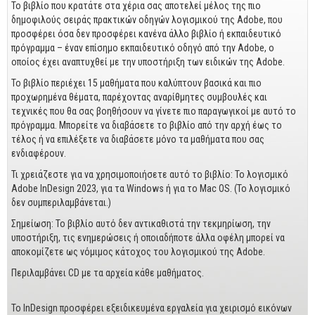
Business
Το βιβλίο που κρατάτε στα χέρια σας αποτελεί μέλος της πιο
δημοφιλούς σειράς πρακτικών οδηγών λογισμικού της Adobe, που
Προσωπική Βελτίωση
προσφέρει όσα δεν προσφέρει κανένα άλλο βιβλίο ή εκπαιδευτικό
πρόγραμμα – έναν επίσημο εκπαιδευτικό οδηγό από την Adobe, ο
Οικονομικά
οποίος έχει αναπτυχθεί με την υποστήριξη των ειδικών της Adobe.
Το βιβλίο περιέχει 15 μαθήματα που καλύπτουν βασικά και πιο
Τεχνικά
προχωρημένα θέματα, παρέχοντας αναρίθμητες συμβουλές και
τεχνικές που θα σας βοηθήσουν να γίνετε πιο παραγωγικοί με αυτό το
Πολιτικών Μηχανικών
πρόγραμμα. Μπορείτε να διαβάσετε το βιβλίο από την αρχή έως το
Αρχιτεκτόνων
τέλος ή να επιλέξετε να διαβάσετε μόνο τα μαθήματα που σας
ενδιαφέρουν.
Μηχανολόγων
Τι χρειάζεστε για να χρησιμοποιήσετε αυτό το βιβλίο: Το λογισμικό
Ιστορικά
Adobe InDesign 2023, για τα Windows ή για το Mac OS. (Το λογισμικό
δεν συμπεριλαμβάνεται.)
Γεωπονικά
Σημείωση: Το βιβλίο αυτό δεν αντικαθιστά την τεκμηρίωση, την
υποστήριξη, τις ενημερώσεις ή οποιαδήποτε άλλα οφέλη μπορεί να
Προσφορές
αποκομίζετε ως νόμιμος κάτοχος του λογισμικού της Adobe.
Περιλαμβάνει CD με τα αρχεία κάθε μαθήματος.
Το InDesign προσφέρει εξειδικευμένα εργαλεία για χειρισμό εικόνων