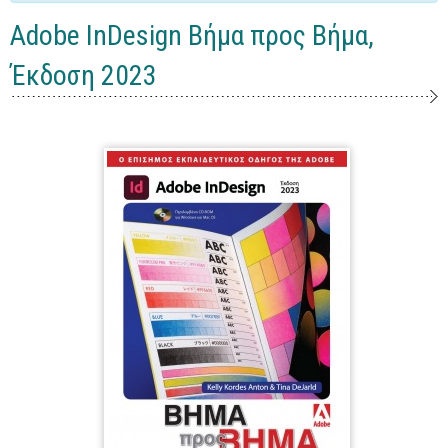
Γενικά
Adobe InDesign Βήμα προς Βήμα,
Microsoft Office
Έκδοση 2023
Office
Word
Excel
Πρόσβαση
Outlook
Προγραμματισμός
Java
Delphi - Pascal
Visual Basic
C - C#
C++, Visual C++