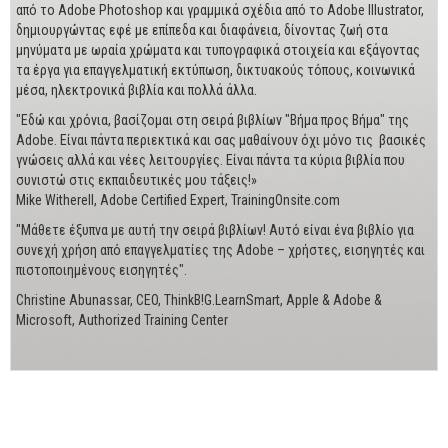
από το Adobe Photoshop και γραμμικά σχέδια από το Adobe Illustrator,
δημιουργώντας εφέ με επίπεδα και διαφάνεια, δίνοντας ζωή στα
μηνύματα με ωραία χρώματα και τυπογραφικά στοιχεία και εξάγοντας
τα έργα για επαγγελματική εκτύπωση, δικτυακούς τόπους, κοινωνικά
μέσα, ηλεκτρονικά βιβλία και πολλά άλλα.
"Εδώ και χρόνια, βασίζομαι στη σειρά βιβλίων "Βήμα προς Βήμα" της
Adobe. Είναι πάντα περιεκτικά και σας μαθαίνουν όχι μόνο τις βασικές
γνώσεις αλλά και νέες λειτουργίες. Είναι πάντα τα κύρια βιβλία που
συνιστώ στις εκπαιδευτικές μου τάξεις!»
Mike Witherell, Adobe Certified Expert, TrainingOnsite.com
"Μάθετε έξυπνα με αυτή την σειρά βιβλίων! Αυτό είναι ένα βιβλίο για
συνεχή χρήση από επαγγελματίες της Adobe – χρήστες, εισηγητές και
πιστοποιημένους εισηγητές".
Christine Abunassar, CEO, ThinkB!G.LearnSmart, Apple & Adobe &
Microsoft, Authorized Training Center