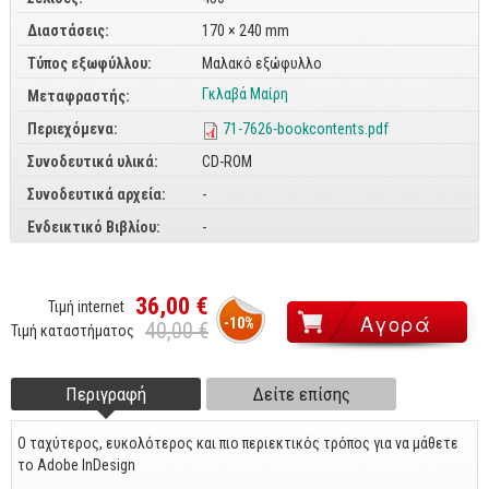
Διαστάσεις:
170 × 240 mm
CorelDraw
Τύπος εξωφύλλου:
Μαλακό εξώφυλλο
3ds max
Γκλαβά Μαίρη
Μεταφραστής:
Maya
Περιεχόμενα:
71-7626-bookcontents.pdf
AutoCAD
Συνοδευτικά υλικά:
CD-ROM
Πολυμέσα - DTP
Συνοδευτικά αρχεία:
-
Πολυμέσα
Ενδεικτικό Βιβλίου:
-
DTP
Internet
36,00 €
Τιμή internet
-10%
40,00 €
Τιμή καταστήματος
Web Design
Προγραμματισμός
Περιγραφή
(ενεργή
Δείτε επίσης
Footer tabs
Γενικά
καρτέλα)
Ο ταχύτερος, ευκολότερος και πιο περιεκτικός τρόπος για να μάθετε
Γενικά Θέματα
το Adobe InDesign