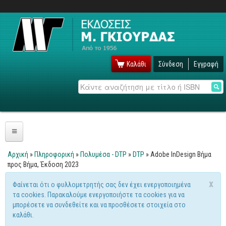
Καλάθι
Σύνδεση
Εγγραφή
Αναζήτηση
Πληροφορική
Αρχική
»
Πληροφορική
»
Πολυμέσα - DTP
»
DTP
» Adobe InDesign Βήμα
Είστε εδώ
προς Βήμα, Έκδοση 2023
Λειτουργικά
x
Φαίνεται ότι ο φυλλομετρητής σας δεν έχει ενεργοποιημένα
Windows
Μήνυμα προειδοποίησης
τα cookies. Παρακαλούμε ενεργοποιήστε τα cookies για να
Linux
μπορέσετε να συνδεθείτε και να προσθέσετε στοιχεία στο
καλάθι.
Unix