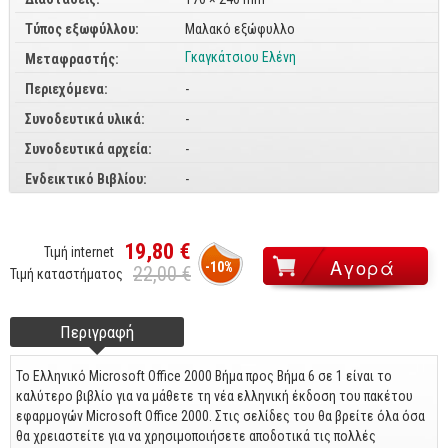
Τύπος εξωφύλλου:
CorelDraw
Μαλακό εξώφυλλο
Γκαγκάτσιου Ελένη
Μεταφραστής:
3ds max
Περιεχόμενα:
-
Maya
Συνοδευτικά υλικά:
-
AutoCAD
Συνοδευτικά αρχεία:
-
Πολυμέσα - DTP
Ενδεικτικό Βιβλίου:
-
Πολυμέσα
DTP
19,80 €
Τιμή internet
-10%
Internet
22,00 €
Τιμή καταστήματος
Web Design
Περιγραφή
(ενεργή
Footer tabs
Προγραμματισμός
καρτέλα)
Γενικά
Το Ελληνικό Microsoft Office 2000 Βήμα προς Βήμα 6 σε 1 είναι το
καλύτερο βιβλίο για να μάθετε τη νέα ελληνική έκδο­ση του πακέτου
Γενικά Θέματα
εφαρμογών Microsoft Office 2000. Στις σελί­δες του θα βρείτε όλα όσα
θα χρειαστείτε για να χρησιμοποι­ήσετε αποδοτικά τις πολλές