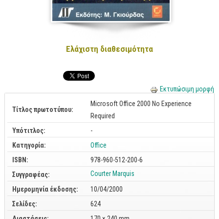
Cobol - Assembly - Fortran
Βάσεις Δεδομένων
SQL
Ελάχιστη διαθεσιμότητα
MySQL
Oracle - SQL
Δίκτυα
Εκτυπώσιμη μορφή
Ασφάλεια
Microsoft Office 2000 No Experience
Τίτλος πρωτοτύπου:
Required
Hardware
Υπότιτλος:
-
Γραφικά
Κατηγορία:
Office
Photoshop
ISBN:
978-960-512-200-6
After Effects
Courter
Marquis
Συγγραφέας:
Acrobat
Ημερομηνία έκδοσης:
10/04/2000
Illustrator
Σελίδες:
624
Σχεδιαστικά
Διαστάσεις:
170 × 240 mm