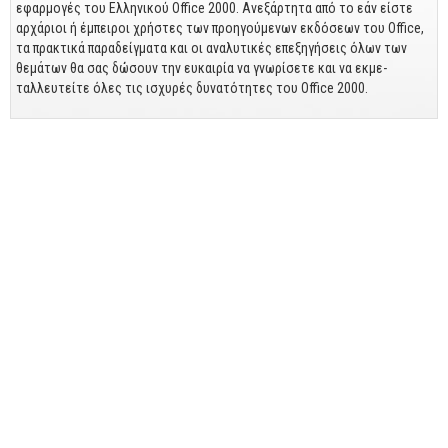
Business
εφαρμογές του Ελληνικού Office 2000. Ανεξάρτητα από το εάν είστε
αρχάριοι ή έμπειροι χρή­στες των προηγούμενων εκδόσεων του Office,
Προσωπική Βελτίωση
τα πρακτικά παραδείγματα και οι αναλυτικές επεξηγήσεις όλων των
θεμά­των θα σας δώσουν την ευκαιρία να γνωρίσετε και να εκμε­
Οικονομικά
ταλλευτείτε όλες τις ισχυρές δυνατότητες του Office 2000.
Τεχνικά
Πολιτικών Μηχανικών
Αρχιτεκτόνων
Μηχανολόγων
Ιστορικά
Γεωπονικά
Προσφορές