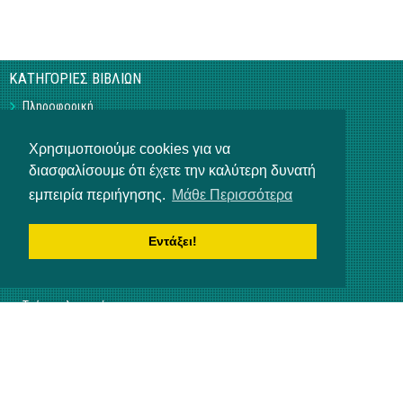
ΚΑΤΗΓΟΡΙΕΣ ΒΙΒΛΙΩΝ
Πληροφορική
Business
Τεχνικά
Χρησιμοποιούμε cookies για να
Γεωπονικά
διασφαλίσουμε ότι έχετε την καλύτερη δυνατή
Υπό Έκδοση
Η ΕΤΑΙΡΕΙΑ
εμπειρία περιήγησης.
Μάθε Περισσότερα
Επικοινωνία
Εντάξει!
Σχετικά με εμάς
Αρ. Γ.Ε.ΜΗ 3840901000
ΒΟΗΘΕΙΑ
Τρόποι πληρωμής
Τρόποι παραγγελίας
Αποστολή προϊόντων
NEWSLETTER
Ενημερωθείτε για τα τελευταία νέα μας!