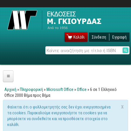
Καλάθι
Σύνδεση
Εγγραφή
Αναζήτηση
Πληροφορική
Αρχική
»
Πληροφορική
»
Microsoft Office
»
Office
» 6 σε 1 Ελληνικό
Είστε εδώ
Office 2000 Βήμα προς Βήμα
Λειτουργικά
x
Φαίνεται ότι ο φυλλομετρητής σας δεν έχει ενεργοποιημένα
Windows
Μήνυμα προειδοποίησης
τα cookies. Παρακαλούμε ενεργοποιήστε τα cookies για να
Linux
μπορέσετε να συνδεθείτε και να προσθέσετε στοιχεία στο
καλάθι.
Unix