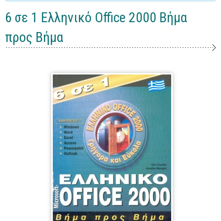
Γενικά
6 σε 1 Ελληνικό Office 2000 Βήμα
Microsoft Office
προς Βήμα
Office
Word
Excel
Πρόσβαση
Outlook
Προγραμματισμός
Java
Delphi - Pascal
Visual Basic
C - C#
C++, Visual C++